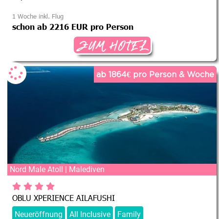
1 Woche inkl. Flug
schon ab 2216 EUR pro Person
ZUM HOTEL
ab 1864€ pro Person & Woche
Nord Male Atoll | Malediven
OBLU XPERIENCE AILAFUSHI
Neueröffnung
All Inclusive
Family