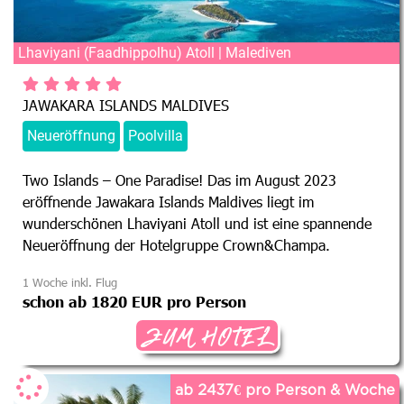
Lhaviyani (Faadhippolhu) Atoll | Malediven
JAWAKARA ISLANDS MALDIVES
Neueröffnung
Poolvilla
Two Islands – One Paradise! Das im August 2023
eröffnende Jawakara Islands Maldives liegt im
wunderschönen Lhaviyani Atoll und ist eine spannende
Neueröffnung der Hotelgruppe Crown&Champa.
1 Woche inkl. Flug
schon ab 1820 EUR pro Person
ZUM HOTEL
ab 2437€ pro Person & Woche