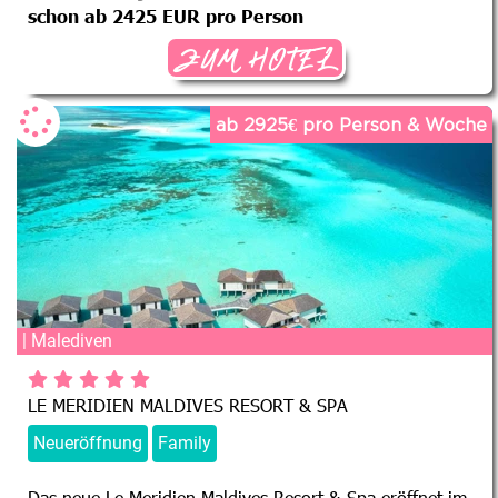
schon ab 2425 EUR pro Person
ZUM HOTEL
ab 2925€ pro Person & Woche
| Malediven
LE MERIDIEN MALDIVES RESORT & SPA
Neueröffnung
Family
Das neue Le Meridien Maldives Resort & Spa eröffnet im