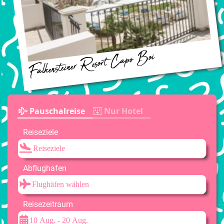
Falkensteiner Resort Capo Boi 
Pauschalreise
Nur Hotel
Reiseziele
Abflughafen
Reisezeitraum