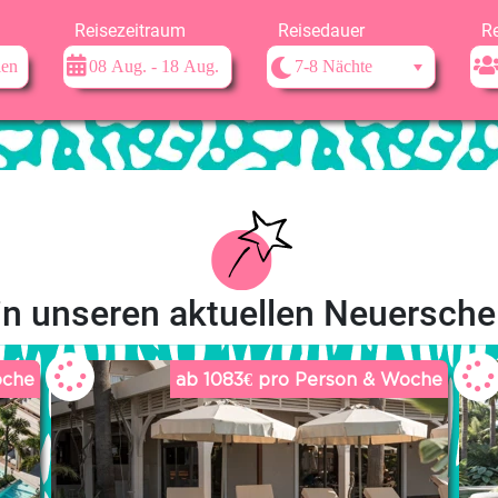
Reisezeitraum
Reisedauer
R
in unseren aktuellen Neuersch
oche
ab 1083€ pro Person & Woche