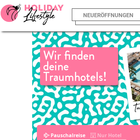
NEUERÖFFNUNGEN
Wir finden
deine
Traumhotels!
Tu
Pauschalreise
Nur Hotel