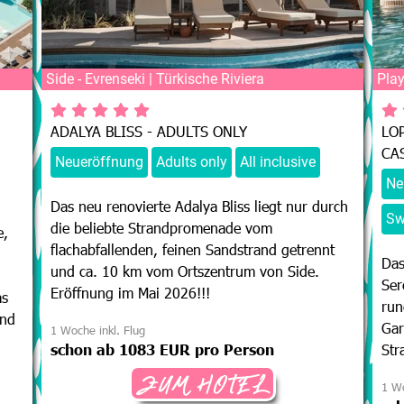
Side - Evrenseki | Türkische Riviera
Play
ADALYA BLISS - ADULTS ONLY
LO
CA
Neueröffnung
Adults only
All inclusive
Ne
Das neu renovierte Adalya Bliss liegt nur durch
Sw
die beliebte Strandpromenade vom
e,
flachabfallenden, feinen Sandstrand getrennt
Das
und ca. 10 km vom Ortszentrum von Side.
Ser
Eröffnung im Mai 2026!!!
as
run
und
Gar
1 Woche inkl. Flug
schon ab 1083 EUR pro Person
Str
ZUM HOTEL
1 Wo