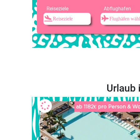
Reiseziele
Abflughafen
Urlaub 
erson & Woche
ab 1182€ pro Person & W