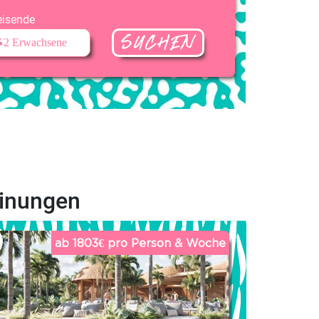
eisende
SUCHEN
einungen
ab 1803€ pro Person & Woche