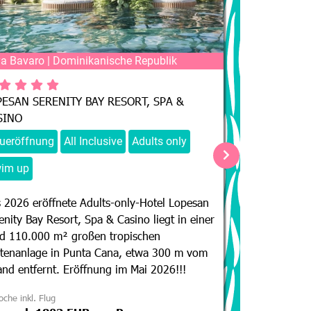
a Bavaro | Dominikanische Republik
Laamu Atoll | 
PESAN SERENITY BAY RESORT, SPA &
MAVERICK HO
SINO
Neueröffnung
ueröffnung
All Inclusive
Adults only
Im The Maveric
im up
entspannten Ins
türkisblauen M
 2026 eröffnete Adults-only-Hotel Lopesan
Erholung – hie
enity Bay Resort, Spa & Casino liegt in einer
Entspannung z
d 110.000 m² großen tropischen
Barfuß am Stra
tenanlage in Punta Cana, etwa 300 m vom
unvergessliche
and entfernt. Eröffnung im Mai 2026!!!
Eröffnung im A
che inkl. Flug
1 Woche inkl. Flug