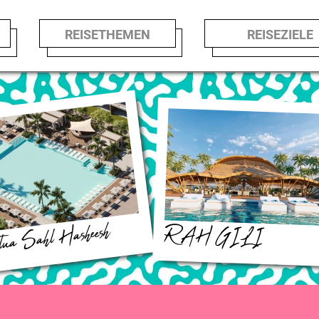
REISETHEMEN
REISEZIE
lua Sahl Hasheesh
RAH GILI