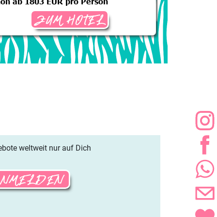
hon ab 1803 EUR pro Person
schon ab 22
ZUM HOTEL
ebote weltweit nur auf Dich
ANMELDEN
.