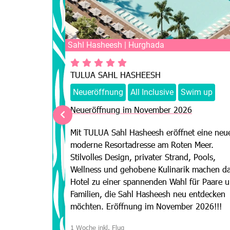
Sahl Hasheesh | Hurghada
TULUA SAHL HASHEESH
Neueröffnung
All Inclusive
Swim up
Neueröffnung im November 2026
 im Sommer
en wird, liegt
Mit TULUA Sahl Hasheesh eröffnet eine neu
nd der
moderne Resortadresse am Roten Meer.
Eröffnung im
Stilvolles Design, privater Strand, Pools,
Wellness und gehobene Kulinarik machen d
Hotel zu einer spannenden Wahl für Paare 
Familien, die Sahl Hasheesh neu entdecken
son
möchten. Eröffnung im November 2026!!!
L
1 Woche inkl. Flug