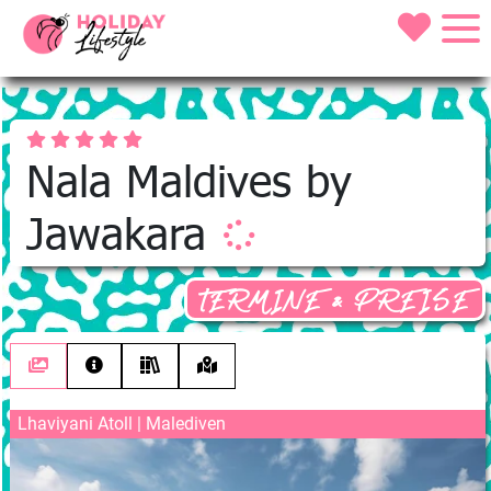
Nala Maldives by
Jawakara
TERMINE & PREISE
Lhaviyani Atoll | Malediven