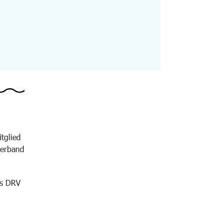
itglied
verband
es DRV