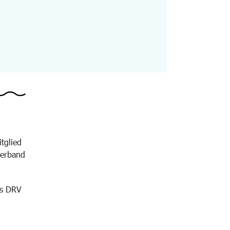
itglied
verband
es DRV