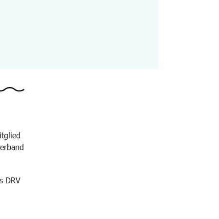
itglied
verband
es DRV