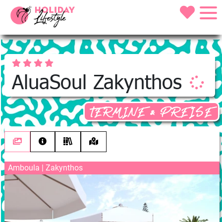
AluaSoul Zakynthos
TERMINE & PREISE
Amboula | Zakynthos