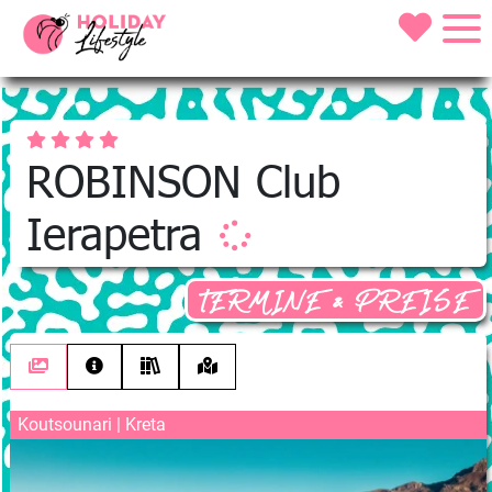
ROBINSON Club
Ierapetra
TERMINE & PREISE
Koutsounari | Kreta