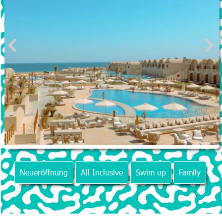
Neueröffnung
All Inclusive
Swim up
Family